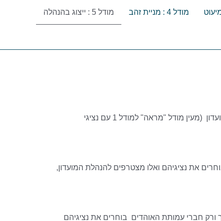
מודל 4 : מניית זהב
מודל 5 : ייצוג בהנהלה
במודל זה לעמותת האוהדים הסכם עם בעלי המועדון וההנהלה לגבי מינוי נציג או מספר נציגים מקרב האוהדים בהנהלת המועדון (מעין מודל "מראה" למודל 1 עם נציגי
חרים את נציגיהם ואלו מצטרפים להנהלת המועדון,
ך ורק חברי עמותת האוהדים בוחרים את נציגיהם