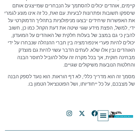
קיימים, אוהדים יכולים להסתמך על הנבחרים שמייצגים אותם
שיספקו תשובות ופתרונות לבעיות. עם זאת, כל זה אינו מונע לגמרי
את האפשרות שיחידים יבצעו מניפולציות בתהליך הדמוקרטי על
ידי, למשל, הפצת מידע שגוי שיטה את דעת הקהל. כמו כן, חשוב
להבין כי גם במצב של בעלות חלקית של האוהדים על המועדון,
יכולים להיות פערי אינפורמציה בין חברי ההנהלה שנבחרו על ידי
האוהדים ובין אלו שלא. לעתים הדבר עשוי להיות גם מוצדק
מבחינה חוקית, אך בכל מקרה זה עלול להוביל לחוסר הבנה
והחלטות הנובעות משיקולים שגויים.
מסמך זה הוא מדריך כללי, לא דף הוראות. הוא נועד לספק הבנה
של מצבכם, על כל ייחודיותו, ושל הפוטנציאל הטמון בו.
מודל 1 : בעלות מלאה של עמותת אוהדים
מודל 6 : קצין קשר לאוהדים
מודל 5 : ייצוג בהנהלה
מודל 3 : בעלות מיעוט
מודל 7 : לובי אוהדים
מודל 2 : בעלות רוב
מודל 4 : מניית זהב