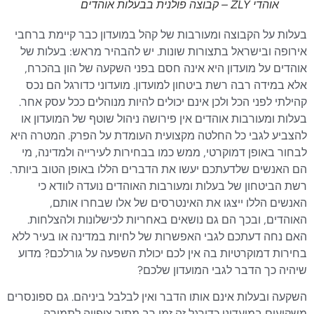
אוהדי ZLY – קבוצה פולנית בבעלות אוהדים
בעלות על הקבוצה ומעורבות של קהל במועדון כבר קיימת ברחבי
אירופה ובישראל בתצורות שונות. יש להבהיר מראש: בעלות של
אוהדים על מועדון היא אינה חסם בפני השקעה של הון בהכרח,
אלא במידה רבה רשת ביטחון למועדון. מועדוני כדורגל הם נכס
קהילתי לפני הכל ולכן אינם יכולים להיות מנוהלים ככל עסק אחר.
בעלות ומעורבות אוהדים אין פירושה ניהול שוטף של המועדון או
להצביע לגבי כל החלטה מקצועית העומדת על הפרק. המטרה היא
לבחור באופן דמוקרטי, ממש כמו בבחירות לעירייה ולמדינה, מי
הם האנשים שלדעתכם יעשו את הדברים הללו באופן הטוב ביותר.
רשת הביטחון של בעלות ומעורבות האוהדים נועדה לוודא כי
האנשים הללו ייצגו את האינטרסים של אלו שבחרו אותם,
האוהדים, ובכך הם גם נושאים באחריות לכישלונות ולהצלחות.
האם נחה דעתכם לגבי האפשרות של לחיות במדינה או בעיר ללא
בחירות דמוקרטיות בה אין לכם יכולת השפעה על גורלכם? מדוע
שיהיה כך הדבר לגבי המועדון שלכם?
השקעה ובעלות אינם אותו הדבר ואין לבלבל ביניהם. גם ספונסרים
משקיעים במועדוני כדורגל זה זמן רב מתוך ציפייה לתמורה