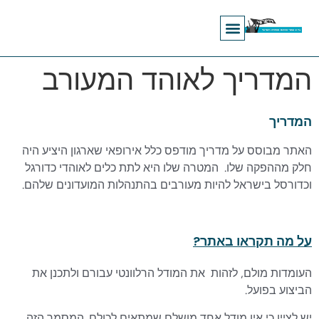
מודל 1 : בעלות מלאה של עמותת אוהדים
מודל 6 : קצין קשר לאוהדים
מודל 5 : ייצוג בהנהלה
מודל 3 : בעלות מיעוט
מודל 7 : לובי אוהדים
מודל 2 : בעלות רוב
מודל 4 : מניית זהב
המדריך לאוהד המעורב
המדריך
האתר מבוסס על מדריך מודפס כלל אירופאי שארגון היציע היה
חלק מההפקה שלו. המטרה שלו היא לתת כלים לאוהדי כדורגל
וכדורסל בישראל להיות מעורבים בהתנהלות המועדונים שלהם.
על מה תקראו באתר?
העומדות מולם, לזהות את המודל הרלוונטי עבורם ולתכנן את
הביצוע בפועל.
יש לציין כי אין מודל אחד מושלם שמתאים לכולם. המסמך הזה